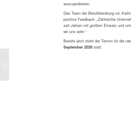
auszuprobieren.
Das Team der Berufsberatung um Kathrin
positive Feedback: „Zahlreiche Unterneh
seit Jahren mit großem Einsatz und unte
wir uns sehr.“
Bereits jetzt steht der Termin für die 
September 2026
statt.
Glanz und Glamour:
Abschlussjahrgang
2025 feierlich
verabschiedet