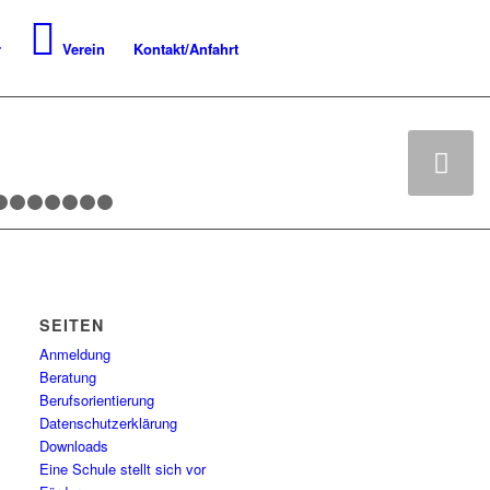
r
Verein
Kontakt/Anfahrt
Weiter
8
29
30
31
32
33
34
35
36
37
38
39
40
41
SEITEN
Anmeldung
Beratung
Berufsorientierung
Datenschutzerklärung
Downloads
Eine Schule stellt sich vor