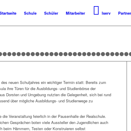
Startseite
Schule
Schüler
Mitarbeiter
Iserv
Partne
1
2
3
4
5
6
7
8
9
10
11
12
13
14
15
16
17
18
19
20
21
22
23
24
25
26
27
2
des neuen Schuljahres ein wichtiger Termin statt: Bereits zum
sula ihre Türen für die Ausbildungs- und Studienbörse der
aus Dorsten und Umgebung nutzten die Gelegenheit, sich bei rund
ssend über mögliche Ausbildungs- und Studienwege zu
 die Veranstaltung feierlich in der Pausenhalle der Realschule.
ichen Gesprächen boten viele Aussteller den Jugendlichen auch
ich beim Hämmern, Testen oder Konstruieren selbst