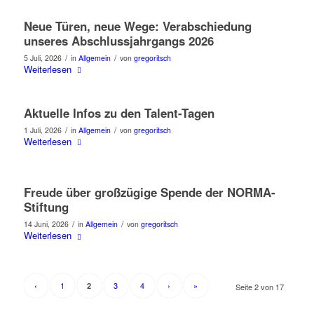
Neue Türen, neue Wege: Verabschiedung
unseres Abschlussjahrgangs 2026
/
/
5 Juli, 2026
in
Allgemein
von
gregoritsch
Weiterlesen
Aktuelle Infos zu den Talent-Tagen
/
/
1 Juli, 2026
in
Allgemein
von
gregoritsch
Weiterlesen
Freude über großzügige Spende der NORMA-
Stiftung
/
/
14 Juni, 2026
in
Allgemein
von
gregoritsch
Weiterlesen
‹
1
3
4
›
»
2
Seite 2 von 17