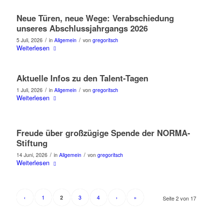
Neue Türen, neue Wege: Verabschiedung
unseres Abschlussjahrgangs 2026
/
/
5 Juli, 2026
in
Allgemein
von
gregoritsch
Weiterlesen
Aktuelle Infos zu den Talent-Tagen
/
/
1 Juli, 2026
in
Allgemein
von
gregoritsch
Weiterlesen
Freude über großzügige Spende der NORMA-
Stiftung
/
/
14 Juni, 2026
in
Allgemein
von
gregoritsch
Weiterlesen
‹
1
3
4
›
»
2
Seite 2 von 17