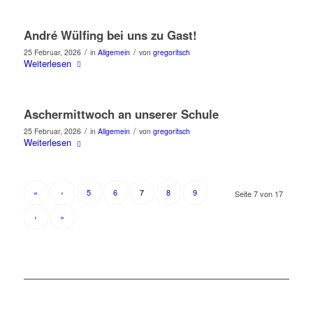
André Wülfing bei uns zu Gast!
/
/
25 Februar, 2026
in
Allgemein
von
gregoritsch
Weiterlesen
Aschermittwoch an unserer Schule
/
/
25 Februar, 2026
in
Allgemein
von
gregoritsch
Weiterlesen
«
‹
5
6
8
9
7
Seite 7 von 17
›
»